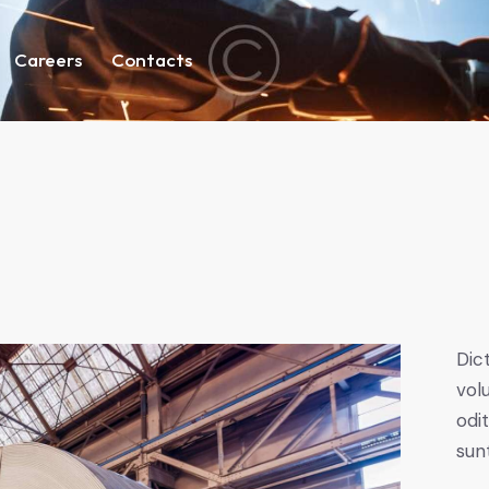
Careers
Contacts
Dic
vol
odi
sun