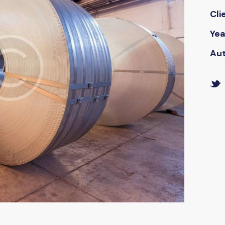
Cli
Yea
Au