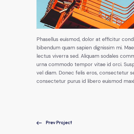
Phasellus euismod, dolor at efficitur cond
bibendum quam sapien dignissim mi. Maece
lectus viverra sed. Aliquam sodales com
urna commodo tempor vitae id orci. Suspen
vel diam. Donec felis eros, consectetur se
consectetur purus id libero euismod max
Prev Project