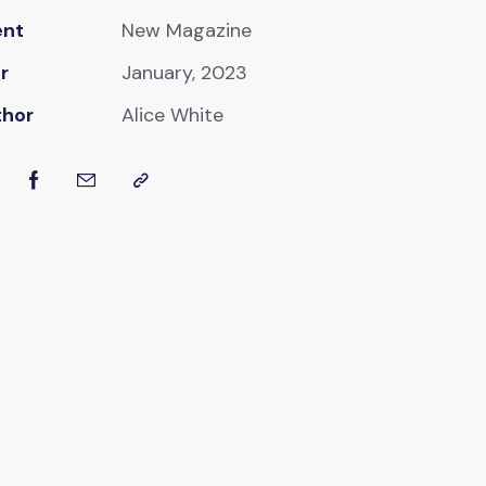
ent
New Magazine
r
January, 2023
thor
Alice White