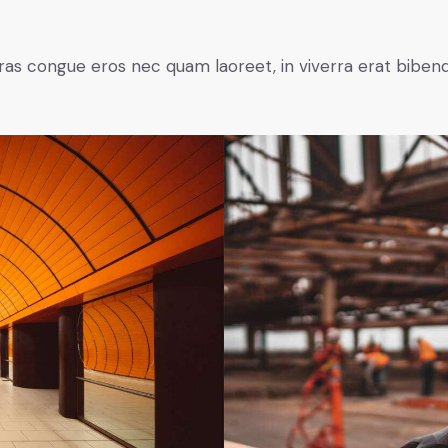
ras congue eros nec quam laoreet, in viverra erat bibend