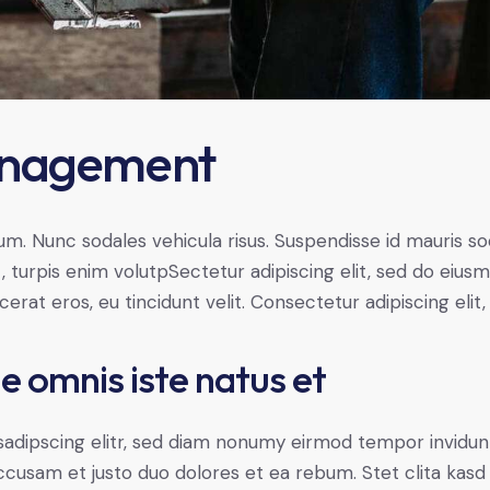
anagement
lum. Nunc sodales vehicula risus. Suspendisse id mauris sod
t, turpis enim volutpSectetur adipiscing elit, sed do eius
erat eros, eu tincidunt velit. Consectetur adipiscing elit, 
de omnis iste natus et
sadipscing elitr, sed diam nonumy eirmod tempor invidun
accusam et justo duo dolores et ea rebum. Stet clita kas