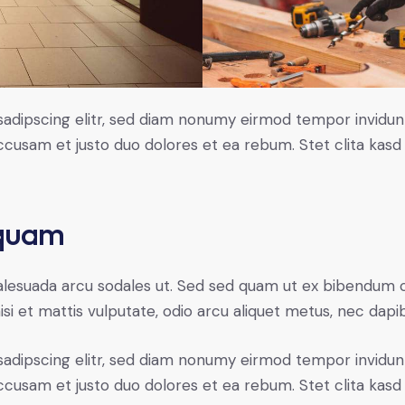
sadipscing elitr, sed diam nonumy eirmod tempor invidun
accusam et justo duo dolores et ea rebum. Stet clita kas
 quam
alesuada arcu sodales ut. Sed sed quam ut ex bibendum 
si et mattis vulputate, odio arcu aliquet metus, nec dapibu
sadipscing elitr, sed diam nonumy eirmod tempor invidun
accusam et justo duo dolores et ea rebum. Stet clita kas